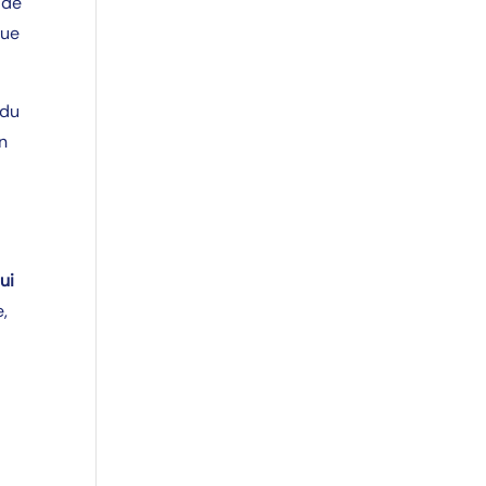
 de
que
 du
on
ui
e,