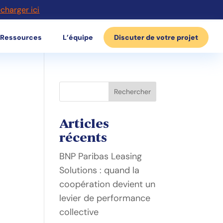
écharger ici
Ressources
L’équipe
Discuter de votre projet
Rechercher
Articles
récents
BNP Paribas Leasing
Solutions : quand la
coopération devient un
levier de performance
collective