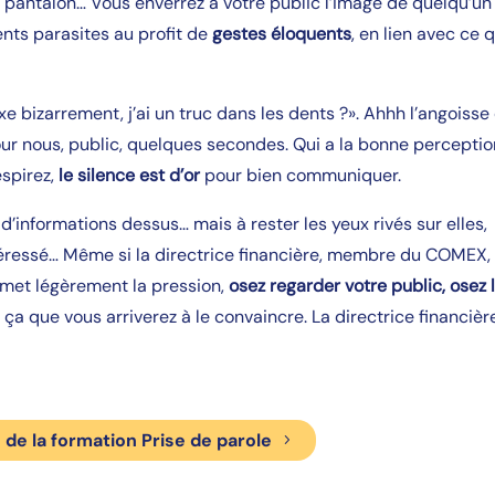
n pantalon… Vous enverrez à votre public l’image de quelqu’un
nts parasites au profit de
gestes éloquents
, en lien avec ce 
fixe bizarrement, j’ai un truc dans les dents ?». Ahhh l’angoisse
 pour nous, public, quelques secondes. Qui a la bonne percepti
espirez,
le silence est d’or
pour bien communiquer.
in d’informations dessus… mais à rester les yeux rivés sur elles,
ntéressé… Même si la directrice financière, membre du COMEX,
 met légèrement la pression,
osez regarder votre public, osez l
ça que vous arriverez à le convaincre. La directrice financièr
e la formation Prise de parole