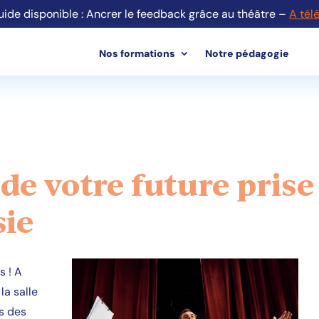
ide disponible : Ancrer le feedback grâce au théâtre –
A tél
Nos formations
Notre pédagogie
e de votre future prise
sie
s ! A
la salle
is des