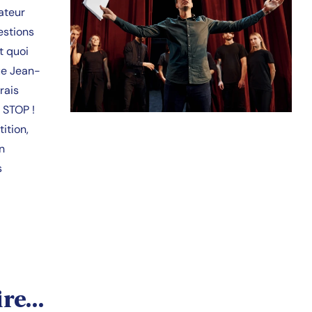
ateur
estions
t quoi
que Jean-
rais
» STOP !
ition,
n
s
ire…