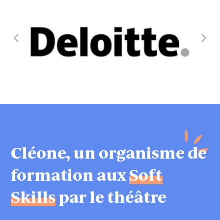
Cléone, un organisme de
formation aux
Soft
Skills
par le théâtre