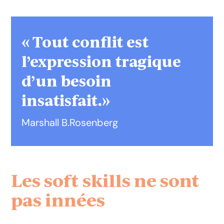
« Tout conflit est
l’expression tragique
d’un besoin
insatisfait.»
Marshall B.Rosenberg
Les soft skills ne sont
pas innées