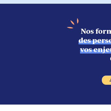
Nos form
des pers
vos enje