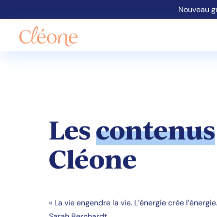
Nouveau gu
Les
contenus
Cléone
« La vie engendre la vie. L’énergie crée l’énergie.
Sarah Bernhardt