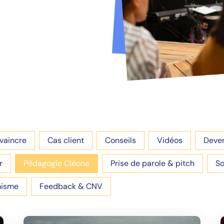
vaincre
Cas client
Conseils
Vidéos
Deve
r
Pédagogie Cléone
Prise de parole & pitch
So
misme
Feedback & CNV