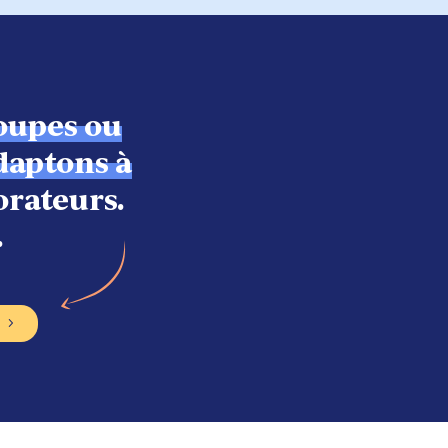
oupes ou
daptons à
orateurs.
.