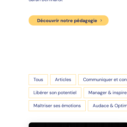
Découvrir notre pédagogie
Selection
Tous
Articles
Communiquer et con
Libérer son potentiel
Manager & inspire
Maîtriser ses émotions
Audace & Opti