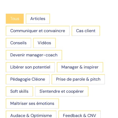
Selection
Tous
Articles
Communiquer et convaincre
Cas client
Conseils
Vidéos
Devenir manager-coach
Libérer son potentiel
Manager & inspirer
Pédagogie Cléone
Prise de parole & pitch
Soft skills
S'entendre et coopérer
Maîtriser ses émotions
Audace & Optimisme
Feedback & CNV