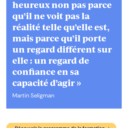
heureux non pas parce
qu’il ne voit pas la
réalité telle qu’elle est,
mais parce qu’il porte
un regard différent sur
elle : un regard de
confiance en sa
capacité d’agir »
Martin Seligman