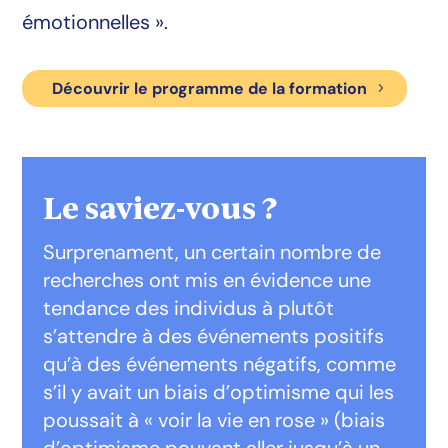
émotionnelles ».
Découvrir le programme de la formation
Le saviez-vous ?
Surprenament, un certain nombre de
recherches ont mis en évidence une
tendance des individus à plutôt
s’attendre à des événements positifs
qu’à des événements négatifs, comme
s’il y avait un biais d’optimisme qui les
poussait à « voir la vie en rose » (biais