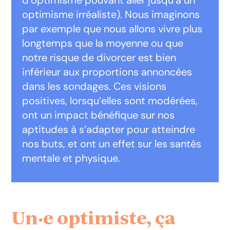
d’optimisme pouvant aller jusqu’à un
optimisme irréaliste). Nous imaginons
par exemple que nous allons vivre plus
longtemps que la moyenne ou que
notre risque de divorcer est bien
inférieur aux proportions annoncées
dans les sondages. Ces visions
positives, lorsqu’elles sont modérées,
ont un impact bénéfique sur nos
aptitudes à s’adapter pour atteindre
nos buts, et ont un effet sur les santés
mentale et physique.
Un·e optimiste, ça