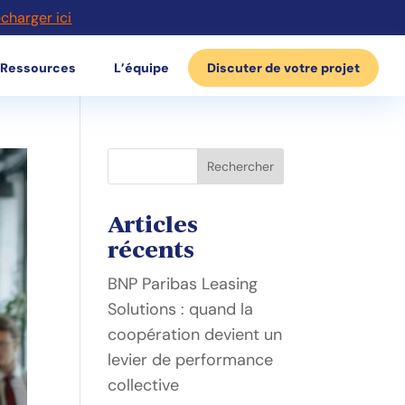
écharger ici
Ressources
L’équipe
Discuter de votre projet
Rechercher
Articles
récents
BNP Paribas Leasing
Solutions : quand la
coopération devient un
levier de performance
collective