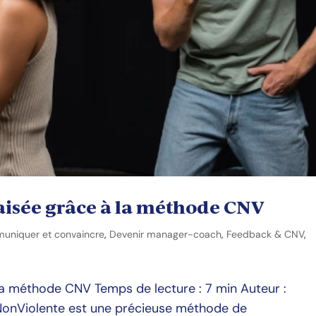
isée grâce à la méthode CNV
uniquer et convaincre
,
Devenir manager-coach
,
Feedback & CNV
,
a méthode CNV Temps de lecture : 7 min Auteur :
NonViolente est une précieuse méthode de