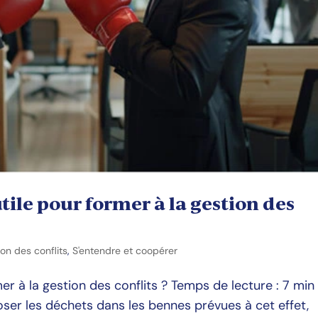
utile pour former à la gestion des
on des conflits
,
S'entendre et coopérer
mer à la gestion des conflits ? Temps de lecture : 7 min
ser les déchets dans les bennes prévues à cet effet,